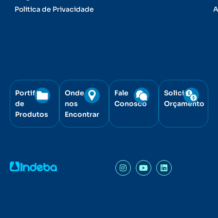
Politica de Privacidade
A
Portifólio
Onde
Fale
Solicite
de
nos
Conosco
Orçamento
Produtos
Encontrar