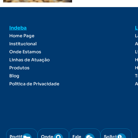
Indeba
L
Home Page
L
Institucional
A
Onde Estamos
L
Linhas de Atuação
H
Produtos
H
Blog
T
Politica de Privacidade
A
Portifólio
Onde
Fale
Solicite