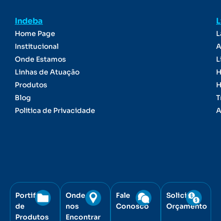
Indeba
L
Home Page
L
Institucional
A
Onde Estamos
L
Linhas de Atuação
H
Produtos
H
Blog
T
Politica de Privacidade
A
Portifólio
Onde
Fale
Solicite
de
nos
Conosco
Orçamento
Produtos
Encontrar