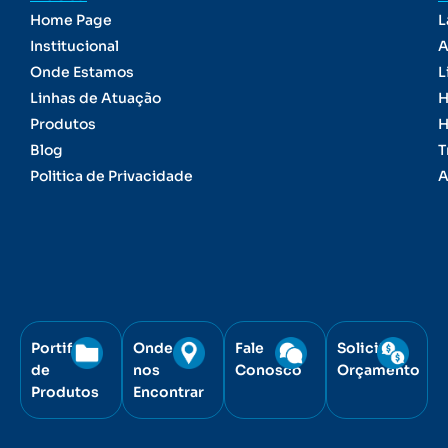
Home Page
L
Institucional
A
Onde Estamos
L
Linhas de Atuação
H
Produtos
H
Blog
T
Politica de Privacidade
A
Portifólio
Onde
Fale
Solicite
de
nos
Conosco
Orçamento
Produtos
Encontrar