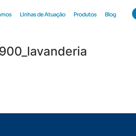
amos
Linhas de Atuação
Produtos
Blog
h900_lavanderia