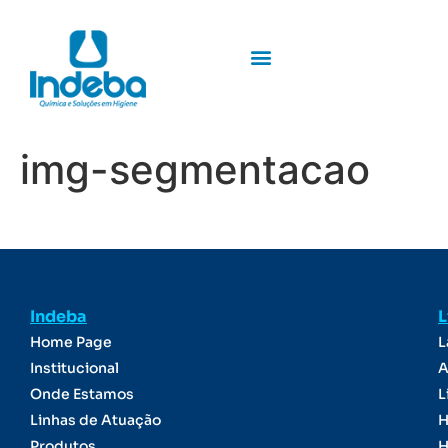
img-segmentacao
Indeba
L
Home Page
L
Institucional
A
Onde Estamos
L
Linhas de Atuação
H
Produtos
H