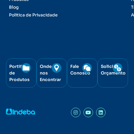
Blog
T
Politica de Privacidade
A
Portifólio
Onde
Fale
Solicite
de
nos
Conosco
Orçamento
Produtos
Encontrar