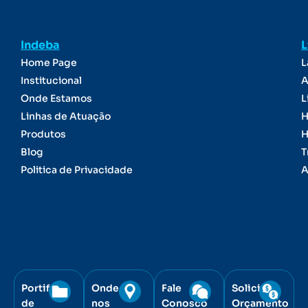
Indeba
L
Home Page
L
Institucional
A
Onde Estamos
L
Linhas de Atuação
H
Produtos
H
Blog
T
Politica de Privacidade
A
Portifólio
Onde
Fale
Solicite
de
nos
Conosco
Orçamento