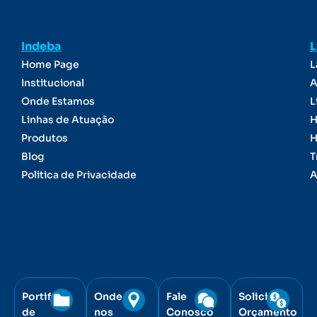
Indeba
L
Home Page
L
Institucional
A
Onde Estamos
L
Linhas de Atuação
H
Produtos
H
Blog
T
Politica de Privacidade
A
Portifólio
Onde
Fale
Solicite
de
nos
Conosco
Orçamento