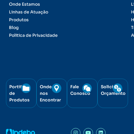
Onde Estamos
L
Linhas de Atuação
H
Produtos
H
Blog
T
Politica de Privacidade
A
Portifólio
Onde
Fale
Solicite
de
nos
Conosco
Orçamento
Produtos
Encontrar