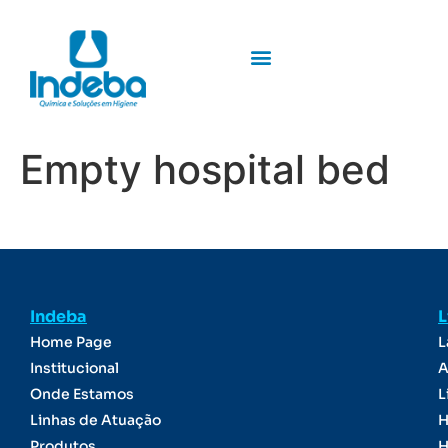
Empty hospital bed
Indeba
L
Home Page
L
Institucional
A
Onde Estamos
L
Linhas de Atuação
H
Produtos
H