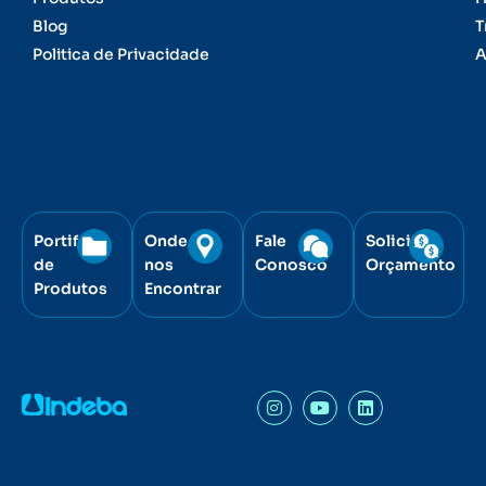
Blog
T
Politica de Privacidade
A
Portifólio
Onde
Fale
Solicite
de
nos
Conosco
Orçamento
Produtos
Encontrar