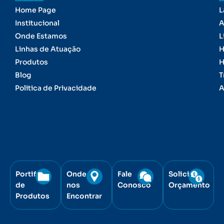
Home Page
L
Institucional
A
Onde Estamos
L
Linhas de Atuação
H
Produtos
H
Blog
T
Politica de Privacidade
A
Portifólio
Onde
Fale
Solicite
de
nos
Conosco
Orçamento
Produtos
Encontrar