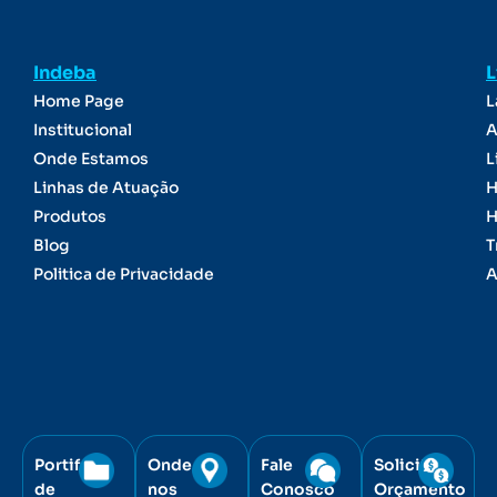
Indeba
L
Home Page
L
Institucional
A
Onde Estamos
L
Linhas de Atuação
H
Produtos
H
Blog
T
Politica de Privacidade
A
Portifólio
Onde
Fale
Solicite
de
nos
Conosco
Orçamento