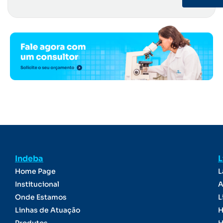
Indeba
L
Home Page
L
Institucional
A
Onde Estamos
L
Linhas de Atuação
H
Produtos
H