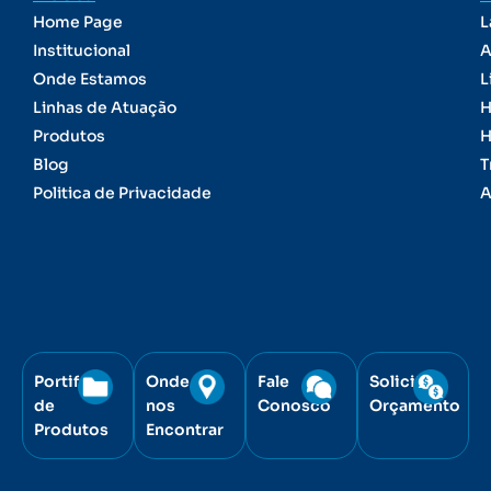
Home Page
L
Institucional
A
Onde Estamos
L
Linhas de Atuação
H
Produtos
H
Blog
T
Politica de Privacidade
A
Portifólio
Onde
Fale
Solicite
de
nos
Conosco
Orçamento
Produtos
Encontrar