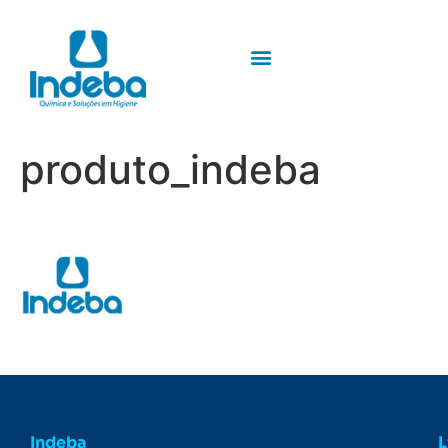
produto_indeba
Indeba
L