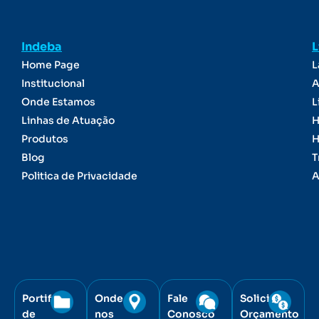
Indeba
L
Home Page
L
Institucional
A
Onde Estamos
L
Linhas de Atuação
H
Produtos
H
Blog
T
Politica de Privacidade
A
Portifólio
Onde
Fale
Solicite
de
nos
Conosco
Orçamento