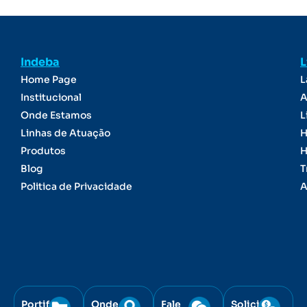
Indeba
L
Home Page
L
Institucional
A
Onde Estamos
L
Linhas de Atuação
H
Produtos
H
Blog
T
Politica de Privacidade
A
Portifólio
Onde
Fale
Solicite