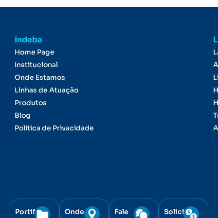
Indeba
L
Home Page
L
Institucional
A
Onde Estamos
L
Linhas de Atuação
H
Produtos
H
Blog
T
Politica de Privacidade
A
Portifólio
Onde
Fale
Solicite