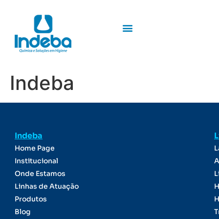
Indeba
Indeba
L
Home Page
L
Institucional
A
Onde Estamos
L
Linhas de Atuação
H
Produtos
H
Blog
T