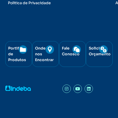
Politica de Privacidade
A
Portifólio
Onde
Fale
Solicite
de
nos
Conosco
Orçamento
Produtos
Encontrar