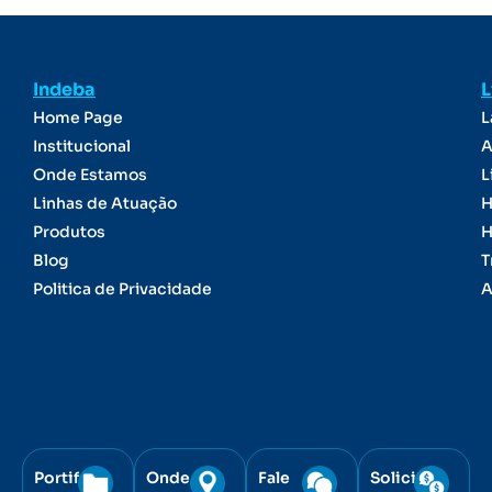
Indeba
L
Home Page
L
Institucional
A
Onde Estamos
L
Linhas de Atuação
H
Produtos
H
Blog
T
Politica de Privacidade
A
Portifólio
Onde
Fale
Solicite